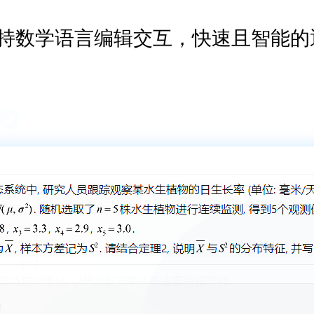
持数学语言编辑交互，快速且智能的
数苑《大学数学习题解答系统》正式发布
2026/4/11
I 产品模型更新 Deepseek 3.2/Qwen 3/Doubao 1.8
2025
I Office 订阅用户可免费使用【教学课件】&【学习系统】
2
《大学数学课程 AI 在线教学课件》正式发布
2025/9/1
MathQ AI Office 产品更新发布
2025/8/22
更多>
MathQ AI 现已支持 GPT-5 模型
2025/8/15
更多>
MathQ AI 产品更新公告
2025/4/30
更多>>