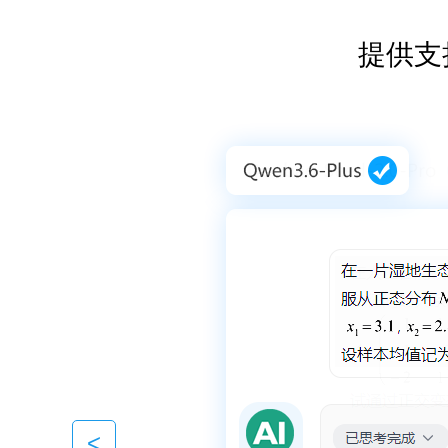
提供支
MathQ A
MathQ A
数苑
<