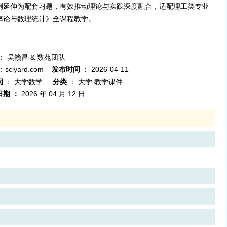
例延伸为配套习题，有效推动理论与实践深度融合，适配理工类专业
率论与数理统计》全课程教学。
：
吴赣昌 & 数苑团队
：sciyard.com
发布时间
：
2026-04-11
词
：
大学数学
分类
：
大学 教学课件
日期
：
2026 年 04 月 12 日