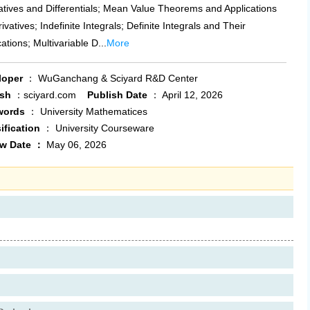
atives and Differentials; Mean Value Theorems and Applications
ivatives; Indefinite Integrals; Definite Integrals and Their
ations; Multivariable D...
More
loper
：
WuGanchang & Sciyard R&D Center
ish
：sciyard.com
Publish Date
：
April 12, 2026
words
：
University Mathematices
ification
：
University Courseware
w Date
：
May 06, 2026