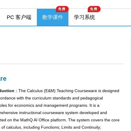
PC 客户端
教学课件
学习系统
re
duction
：The Calculus (E&M) Teaching Courseware is designed
cordance with the curriculum standards and pedagogical
iples for economics and management programs. It is a
ehensive instructional courseware system developed and
ted on the MathQ AI Office platform. The system covers the core
s of calculus, including Functions; Limits and Continuity;