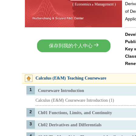
Deriv
of Der
Applic
Deve
Publ
保存到我的个人中心
Key 
Class
Rene
Calculus (E&M) Teaching Courseware
1
Courseware Introduction
Calculus (E&M) Courseware Introduction (1)
2
Ch01 Functions, Limits, and Continuity
3
Ch02 Derivatives and Differentials